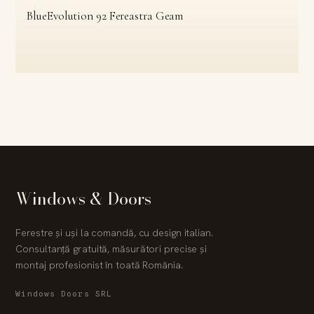
BlueEvolution 92 Fereastra Geam
Windows & Doors
Ferestre și uși la comandă, cu design italian.
Consultanță gratuită, măsurători precise și
montaj profesionist în toată România.
Windows Doors SRL