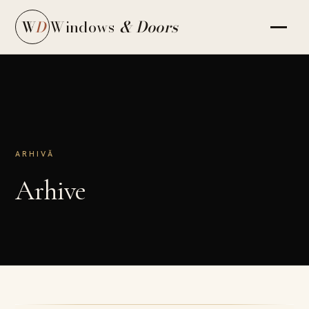
Windows
& Doors
W
D
ARHIVĂ
Arhive