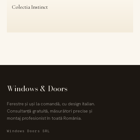
Colectia Instinct
Windows & Doors
Ferestre și uși la comandă, cu design italian.
Consultanță gratuită, măsurători precise și
montaj profesionist în toată România.
Windows Doors SRL