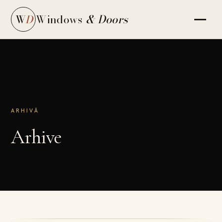
Windows
& Doors
W
D
ARHIVĂ
Arhive