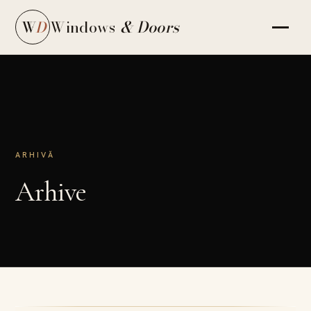
Windows
& Doors
W
D
ARHIVĂ
Arhive