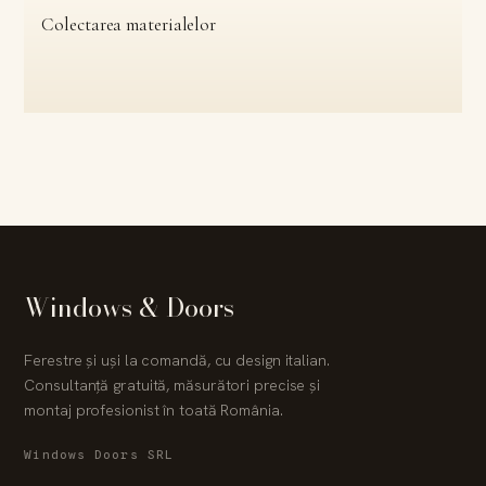
Colectarea materialelor
Windows & Doors
Ferestre și uși la comandă, cu design italian.
Consultanță gratuită, măsurători precise și
montaj profesionist în toată România.
Windows Doors SRL