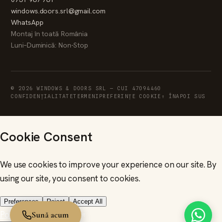
windows.doors.srl@gmail.com
WhatsApp
Montaj în toată România
Luni–Duminică: Non-Stop
© 2026 WINDOWS & DOORS SRL — CUI 47094460
CONFIDENȚIALITATE
TERMENI
PREFERINȚE COOKIE
↑ ÎNAPOI SUS
Sună acum