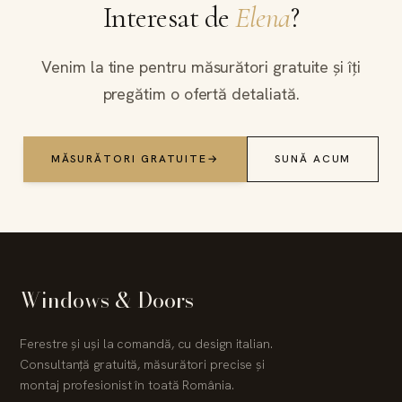
Interesat de
Elena
?
Venim la tine pentru măsurători gratuite și îți
pregătim o ofertă detaliată.
MĂSURĂTORI GRATUITE
→
SUNĂ ACUM
Windows & Doors
Ferestre și uși la comandă, cu design italian.
Consultanță gratuită, măsurători precise și
montaj profesionist în toată România.