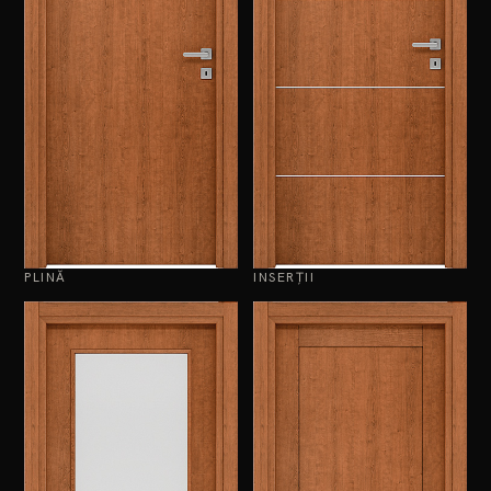
PLINĂ
INSERȚII