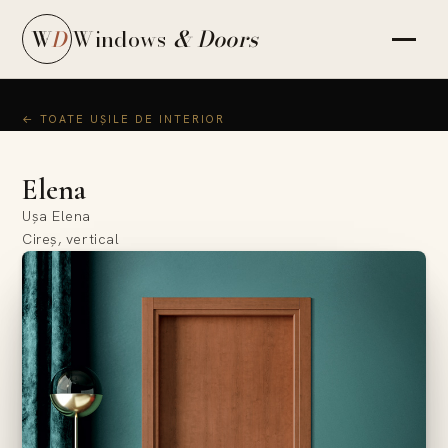
Windows
& Doors
W
D
← TOATE UȘILE DE INTERIOR
Elena
Ușa Elena
Cireș, vertical