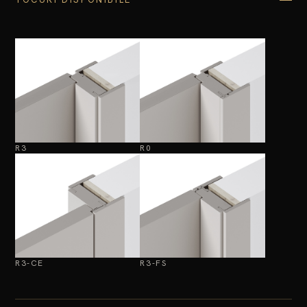
R3
R0
R3-CE
R3-FS